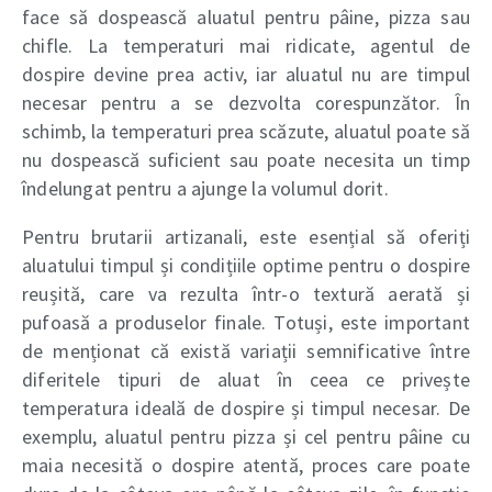
face să dospească aluatul pentru pâine, pizza sau
chifle. La temperaturi mai ridicate, agentul de
dospire devine prea activ, iar aluatul nu are timpul
necesar pentru a se dezvolta corespunzător. În
schimb, la temperaturi prea scăzute, aluatul poate să
nu dospească suficient sau poate necesita un timp
îndelungat pentru a ajunge la volumul dorit.
Pentru brutarii artizanali, este esențial să oferiți
aluatului timpul și condițiile optime pentru o dospire
reușită, care va rezulta într-o textură aerată și
pufoasă a produselor finale. Totuși, este important
de menționat că există variații semnificative între
diferitele tipuri de aluat în ceea ce privește
temperatura ideală de dospire și timpul necesar. De
exemplu, aluatul pentru pizza și cel pentru pâine cu
maia necesită o dospire atentă, proces care poate