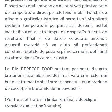
Plasați senzorul aproape de aluat și veți primi valorile
de temperatură direct pe telefonul mobil. Funcția de
afișare a graficelor istorice vă permite să vizualizați
evoluția temperaturii pe parcursul dospirii, astfel
încât să puteți ajusta timpul de dospire în funcție de
rezultatul final și de datele colectate anterior.
Această metodă vă va ajuta să perfecționați
constant rețetele de pizza și pâine cu maia, obținând
rezultate din ce în ce mai reușite!
La PIA PERFECT FOOD suntem pasionați de arta
brutăriei artizanale și ne dorim să vă oferim cele mai
bune instrumente și informații pentru a crea produse
de excepție în brutăriile dumneavoastră.
(Pentru subtitrarea în limba română, videoclip-ul
trebuie vizualizat pe Youtube)