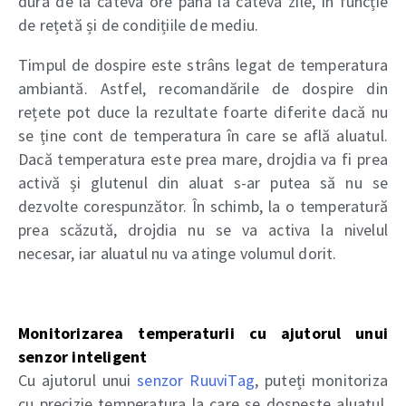
dura de la câteva ore până la câteva zile, în funcție
de rețetă și de condițiile de mediu.
Timpul de dospire este strâns legat de temperatura
ambiantă. Astfel, recomandările de dospire din
rețete pot duce la rezultate foarte diferite dacă nu
se ține cont de temperatura în care se află aluatul.
Dacă temperatura este prea mare, drojdia va fi prea
activă și glutenul din aluat s-ar putea să nu se
dezvolte corespunzător. În schimb, la o temperatură
prea scăzută, drojdia nu se va activa la nivelul
necesar, iar aluatul nu va atinge volumul dorit.
Monitorizarea temperaturii cu ajutorul unui
senzor inteligent
Cu ajutorul unui
senzor RuuviTag
, puteți monitoriza
cu precizie temperatura la care se dospește aluatul.