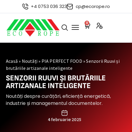
+4 0753 036 323
cp@ecorope.ro
0
Acasă
»
Noutăți
»
PIA PERFECT FOOD
»
Senzorii Ruuvi și
brutăriile artizanale inteligente
SENZORII RUUVI ȘI BRUTĂRIILE
ARTIZANALE INTELIGENTE
Noutăți despre curățări, eficiență energetică,
industrie și managementul documentelor.
4 februarie 2025