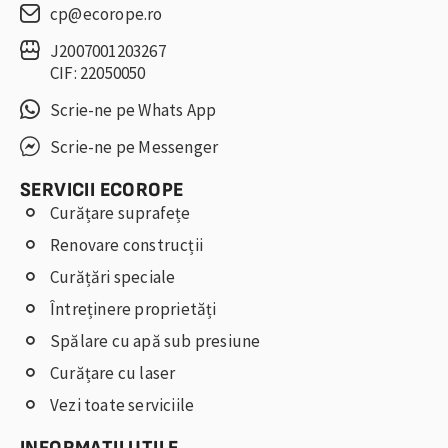
cp@ecorope.ro
J2007001203267
CIF: 22050050
Scrie-ne pe Whats App
Scrie-ne pe Messenger
SERVICII ECOROPE
Curățare suprafețe
Renovare construcții
Curățări speciale
Întreținere proprietăți
Spălare cu apă sub presiune
Curățare cu laser
Vezi toate serviciile