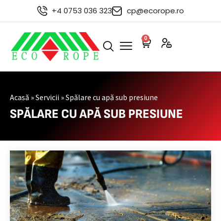
+4 0753 036 323
cp@ecorope.ro
0
Acasă
»
Servicii
»
Spălare cu apă sub presiune
SPĂLARE CU APĂ SUB PRESIUNE