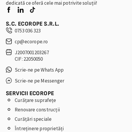
dedicată ce oferă cele mai potrivite soluții!
S.C. ECOROPE S.R.L.
0753 036 323
cp@ecorope.ro
J2007001203267
CIF: 22050050
Scrie-ne pe Whats App
Scrie-ne pe Messenger
SERVICII ECOROPE
Curățare suprafețe
Renovare construcții
Curățări speciale
Întreținere proprietăți