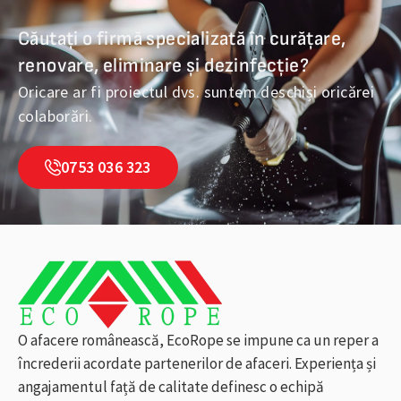
Căutați o firmă specializată în curățare,
renovare, eliminare și dezinfecție?
Oricare ar fi proiectul dvs. suntem deschiși oricărei
colaborări.
0753 036 323
O afacere românească, EcoRope se impune ca un reper a
încrederii acordate partenerilor de afaceri. Experiența și
angajamentul față de calitate definesc o echipă