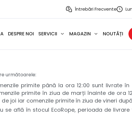
Întrebări Frecvente
Lun
SA
DESPRE NOI
SERVICII
MAGAZIN
NOUTĂȚI
re următoarele:
enzile primite până la ora 12:00 sunt livrate în
enzile primite în ziua de marți înainte de ora 12:
 de joi iar comenzile primite în ziua de vineri dup
u se află în stocul EcoRope, perioada de livrare