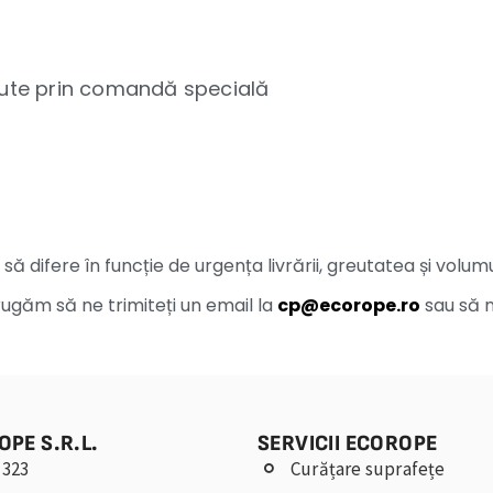
erute prin comandă specială
 difere în funcție de urgența livrării, greutatea și volumul
rugăm să ne trimiteți un email la
cp@ecorope.ro
sau să n
OPE S.R.L.
SERVICII ECOROPE
 323
Curățare suprafețe