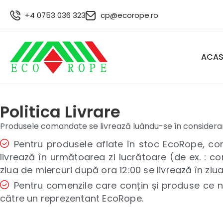
+4 0753 036 323
cp@ecorope.ro
ACA
Politica Livrare
Produsele comandate se livrează luându-se în considera
Pentru produsele aflate în stoc EcoRope, com
livrează în următoarea zi lucrătoare (de ex. : com
ziua de miercuri după ora 12:00 se livrează în ziua
Pentru comenzile care conțin și produse ce n
către un reprezentant EcoRope.