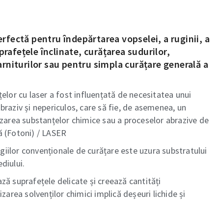
erfectă pentru îndepărtarea vopselei, a ruginii, a
rafețele înclinate, curățarea sudurilor,
garniturilor sau pentru simpla curățare generală a
țelor cu laser a fost influențată de necesitatea unui
braziv și nepericulos, care să fie, de asemenea, un
izarea substanțelor chimice sau a proceselor abrazive de
ă (Fotoni) / LASER
iilor convenționale de curățare este uzura substratului
diului.
ză suprafețele delicate și creează cantități
izarea solvenților chimici implică deșeuri lichide și