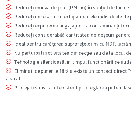
Reduceți emisia de praf (PM-uri) în spațiul de lucru
Reduceți necesarul cu echipamentele individuale de 
Reduceți expunerea angajaților la contaminanți toxic
Reduceți considerabilă cantitatea de deșeuri generat
Ideal pentru curățarea suprafețelor mici, NDT, lucrări
Nu perturbați activitatea din secție sau de la locul 
Tehnologie silențioasă, în timpul funcționării se aud
Eliminați depunerile fără a exista un contact direct î
aparat
Protejați substratul existent prin reglarea puterii las