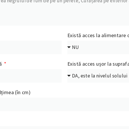
Există acces la alimentare 
că
Există acces ușor la supra
lțimea (în cm)