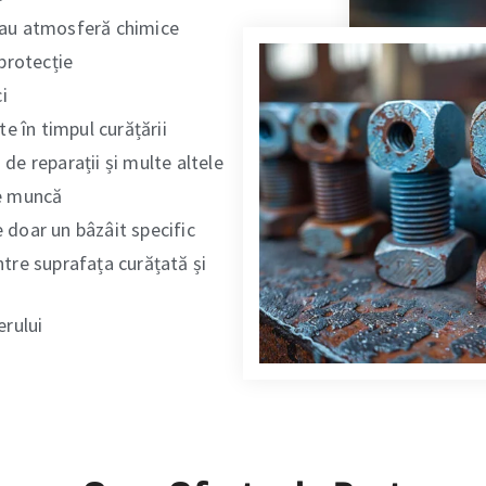
 sau atmosferă chimice
protecție
i
e în timpul curățării
 de reparații și multe altele
de muncă
e doar un bâzâit specific
ntre suprafața curățată și
erului