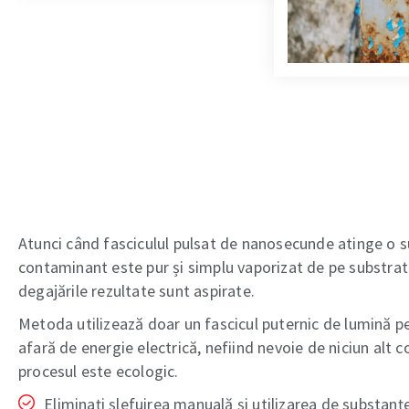
Atunci când fasciculul pulsat de nanosecunde atinge o s
contaminant este pur și simplu vaporizat de pe substratu
degajările rezultate sunt aspirate.
Metoda utilizează doar un fascicul puternic de lumină pe
afară de energie electrică, nefiind nevoie de niciun alt 
procesul este ecologic.
Eliminați șlefuirea manuală și utilizarea de substanț