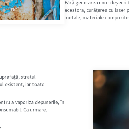
Fără generarea unor deșeuri t
acestora, curățarea cu laser po
metale, materiale compozite, 
uprafață, stratul
l existent, iar toate
ntru a vaporiza depunerile, în
consumabil. Ca urmare,
e