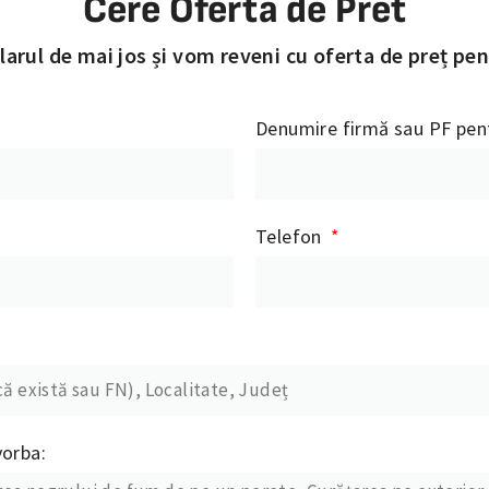
Cere Oferta de Pret
rul de mai jos și vom reveni cu oferta de preț pent
Denumire firmă sau PF pent
Telefon
vorba: