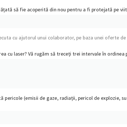
ățată să fie acoperită din nou pentru a fi protejată pe vi
ecuta cu ajutorul unui colaborator, pe baza unei oferte de
rea cu laser? Vă rugăm să treceți trei intervale în ordinea 
tă pericole (emisii de gaze, radiații, pericol de explozie,