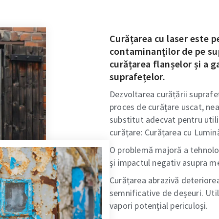
Curățarea cu laser este p
contaminanților de pe sup
curățarea flanșelor și a 
suprafețelor.
Dezvoltarea curățării suprafe
proces de curățare uscat, nea
substitut adecvat pentru util
curățare: Curățarea cu Lumin
O problemă majoră a tehnolog
și impactul negativ asupra me
Curățarea abrazivă deteriorea
semnificative de deșeuri. Util
vapori potențial periculoși.