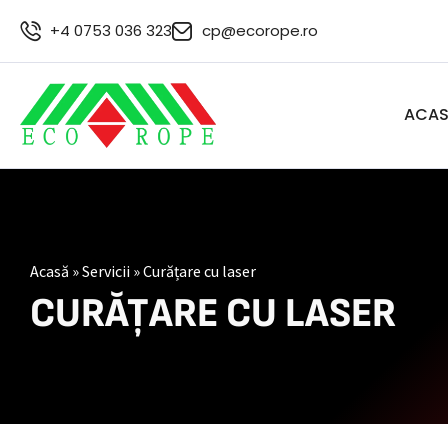
+4 0753 036 323
cp@ecorope.ro
ACA
Acasă
»
Servicii
»
Curățare cu laser
CURĂȚARE CU LASER