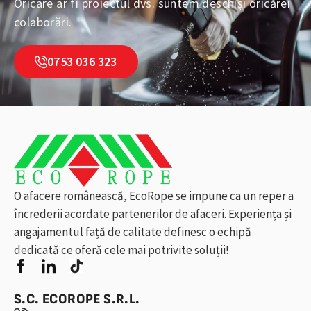
Oricare ar fi proiectul dvs. suntem deschiși oricărei
colaborări.
0753 036 323
O afacere românească, EcoRope se impune ca un reper a
încrederii acordate partenerilor de afaceri. Experiența și
angajamentul față de calitate definesc o echipă
dedicată ce oferă cele mai potrivite soluții!
S.C. ECOROPE S.R.L.