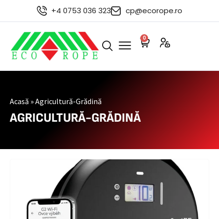
+4 0753 036 323
cp@ecorope.ro
0
Acasă
»
Agricultură-Grădină
AGRICULTURĂ-GRĂDINĂ