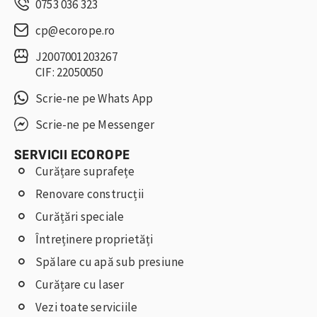
0753 036 323
cp@ecorope.ro
J2007001203267
CIF: 22050050
Scrie-ne pe Whats App
Scrie-ne pe Messenger
SERVICII ECOROPE
Curățare suprafețe
Renovare construcții
Curățări speciale
Întreținere proprietăți
Spălare cu apă sub presiune
Curățare cu laser
Vezi toate serviciile