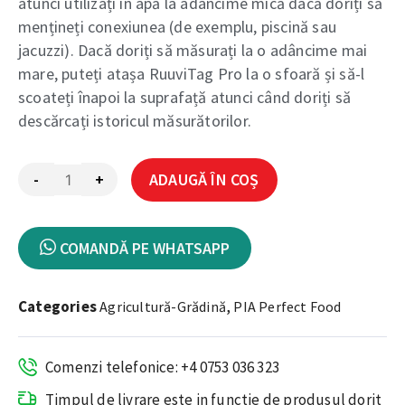
atunci utilizați în apă la adâncime mică dacă doriți să
mențineți conexiunea (de exemplu, piscină sau
jacuzzi). Dacă doriți să măsurați la o adâncime mai
mare, puteți atașa RuuviTag Pro la o sfoară și să-l
scoateți înapoi la suprafață atunci când doriți să
descărcați istoricul măsurătorilor.
Alternative:
-
+
ADAUGĂ ÎN COȘ
COMANDĂ PE WHATSAPP
Categories
,
Agricultură-Grădină
PIA Perfect Food
Comenzi telefonice: +4 0753 036 323
Timpul de livrare este in functie de produsul dorit