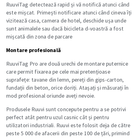
RuuviTag detectează rapid și vă notifică atunci când
este mișcat. Primești notificare atunci când cineva îți
vizitează casa, camera de hotel, deschide ușa unde
sunt animalele sau dacă bicicleta d-voastră a fost
mișcată din zona de parcare
Montare profesională
RuuviTag Pro are două urechi de montare puternice
care permit fixarea pe cele mai pretențioase
suprafețe: tavane din lemn, pereți din gips-carton,
fundații din beton, orice doriți. Atașați și măsurați în
mod profesional oriunde aveți nevoie.
Produsele Ruuvi sunt concepute pentru a se potrivi
perfect atât pentru uzul casnic cât și pentru
utilizatori industriali. Ruuvi este folosit deja de către
peste 5 000 de afacerii din peste 100 de țări, primind