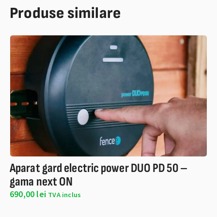
Aparat gard electric power DUO PD 50 –
Ap
gama next ON
g
690,00
lei
59
TVA inclus