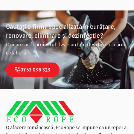
Căutați o firmă specializată în curățare,
renovare, eliminare și dezinfecție?
Oricare ar fi proiectul dvs. suntem deschiși oricărei
colaborări.
0753 036 323
O afacere românească, EcoRope se impune ca un reper a