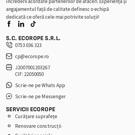
încrederii acordate partenerilor de afaceri. Experiența și
angajamentul față de calitate definesc o echipă
dedicată ce oferă cele mai potrivite soluții!
S.C. ECOROPE S.R.L.
0753 036 323
cp@ecorope.ro
J2007001203267
CIF: 22050050
Scrie-ne pe Whats App
Scrie-ne pe Messenger
SERVICII ECOROPE
Curățare suprafețe
Renovare construcții