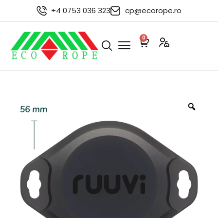
+4 0753 036 323
cp@ecorope.ro
0