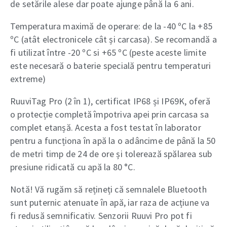
de setările alese dar poate ajunge până la 6 ani.
Temperatura maximă de operare: de la -40 ºC la +85
ºC (atât electronicele cât și carcasa). Se recomandă a
fi utilizat între -20 ºC si +65 ºC (peste aceste limite
este necesară o baterie specială pentru temperaturi
extreme)
RuuviTag Pro (2 în 1), certificat IP68 și IP69K, oferă
o protecție completă împotriva apei prin carcasa sa
complet etanșă. Acesta a fost testat în laborator
pentru a funcționa în apă la o adâncime de până la 50
de metri timp de 24 de ore și tolerează spălarea sub
presiune ridicată cu apă la 80 °C.
Notă! Vă rugăm să rețineți că semnalele Bluetooth
sunt puternic atenuate în apă, iar raza de acțiune va
fi redusă semnificativ. Senzorii Ruuvi Pro pot fi