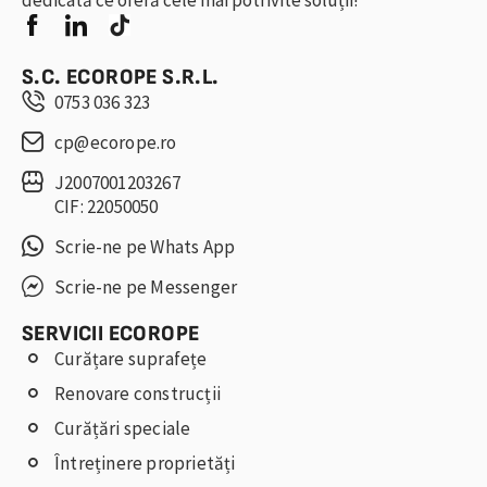
dedicată ce oferă cele mai potrivite soluții!
S.C. ECOROPE S.R.L.
0753 036 323
cp@ecorope.ro
J2007001203267
CIF: 22050050
Scrie-ne pe Whats App
Scrie-ne pe Messenger
SERVICII ECOROPE
Curățare suprafețe
Renovare construcții
Curățări speciale
Întreținere proprietăți