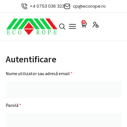
+4 0753 036 323
cp@ecorope.ro
0
Autentificare
Nume utilizator sau adresă email
*
Parolă
*