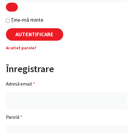
Alternative:
Ține-mă minte
AUTENTIFICARE
Ai uitat parola?
Înregistrare
Adresă email
*
Parolă
*