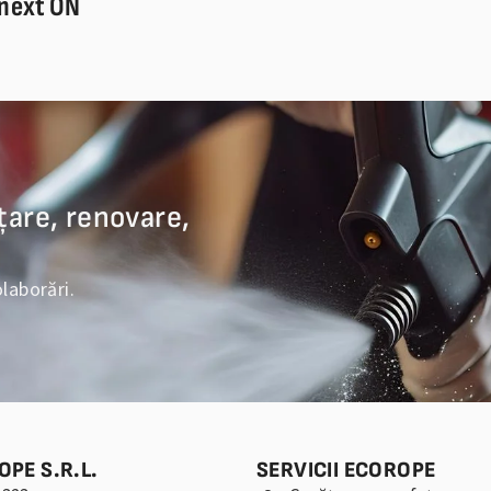
 next ON
țare, renovare,
olaborări.
OPE S.R.L.
SERVICII ECOROPE