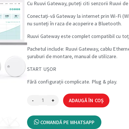
Cu Ruuvi Gateway, puteți citi senzorii Ruuvi de
Conectați-vă Gateway la internet prin Wi-Fi (WL
nu sunteți în raza de acoperire a Bluetooth.
Ruuvi Gateway este complet compatibil cu toți
Pachetul include: Ruuvi Gateway, cablu Etherne
șuruburi de montare, manual de utilizare.
START UȘOR
Fără configurații complicate. Plug & play.
Alternati
-
+
ADAUGĂ ÎN COȘ
COMANDĂ PE WHATSAPP