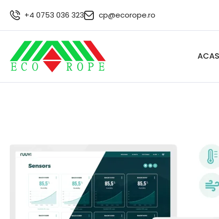
+4 0753 036 323
cp@ecorope.ro
ACA