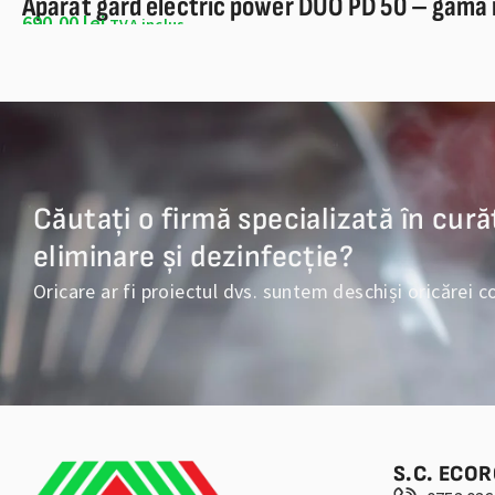
Aparat gard electric power DUO PD 50 – gama
690,00
lei
TVA inclus
Căutați o firmă specializată în cură
eliminare și dezinfecție?
Oricare ar fi proiectul dvs. suntem deschiși oricărei c
S.C. ECOR