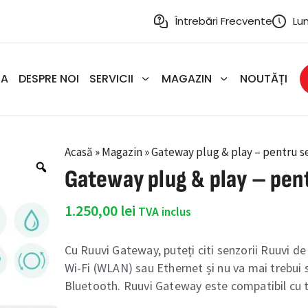
Întrebări Frecvente
Lun
SA
DESPRE NOI
SERVICII
MAGAZIN
NOUTĂȚI
Acasă
»
Magazin
»
Gateway plug & play – pentru se
Gateway plug & play – pent
1.250,00
lei
TVA inclus
Cu Ruuvi Gateway, puteți citi senzorii Ruuvi de
Wi-Fi (WLAN) sau Ethernet și nu va mai trebui să
Bluetooth. Ruuvi Gateway este compatibil cu to