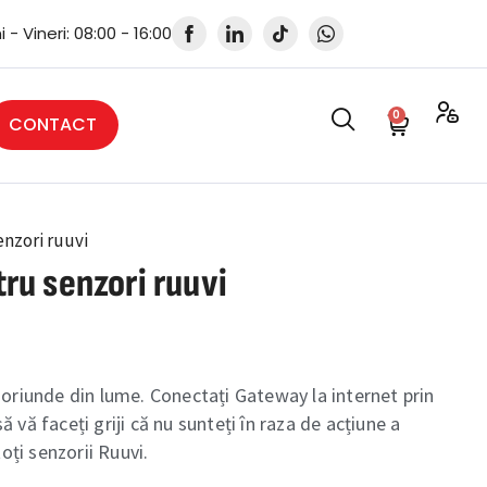
i - Vineri: 08:00 - 16:00
0
CONTACT
nzori ruuvi
ru senzori ruuvi
 oriunde din lume. Conectați Gateway la internet prin
 vă faceți griji că nu sunteți în raza de acțiune a
ți senzorii Ruuvi.