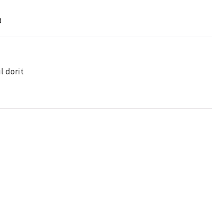
d
l dorit