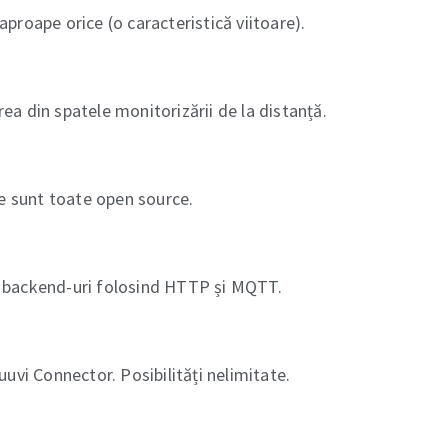
proape orice (o caracteristică viitoare).
a din spatele monitorizării de la distanță.
le sunt toate open source.
ile backend-uri folosind HTTP și MQTT.
uvi Connector. Posibilități nelimitate.