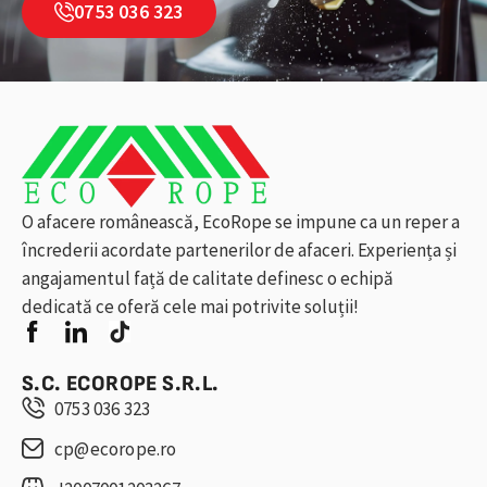
0753 036 323
O afacere românească, EcoRope se impune ca un reper a
încrederii acordate partenerilor de afaceri. Experiența și
angajamentul față de calitate definesc o echipă
dedicată ce oferă cele mai potrivite soluții!
S.C. ECOROPE S.R.L.
0753 036 323
cp@ecorope.ro