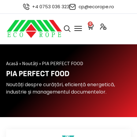
+4 0753 036 323
cp@ecorope.ro
0
Acasă
»
Noutăți
»
PIA PERFECT FOOD
PIA PERFECT FOOD
Noutăți despre curățări, eficiență energetică,
industrie și managementul documentelor.