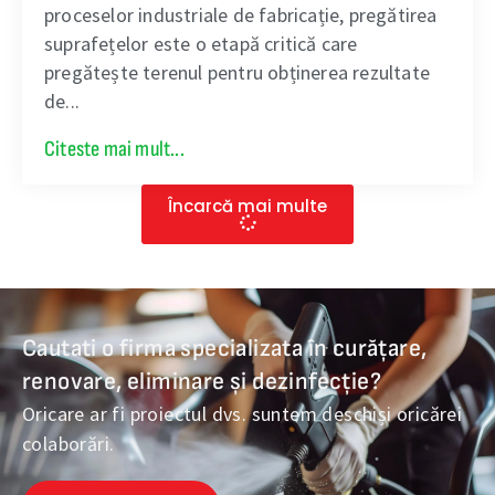
proceselor industriale de fabricație, pregătirea
suprafețelor este o etapă critică care
pregătește terenul pentru obținerea rezultate
de...
Citeste mai mult...
Încarcă mai multe
Cautati o firma specializata în curățare,
renovare, eliminare și dezinfecție?
Oricare ar fi proiectul dvs. suntem deschiși oricărei
colaborări.