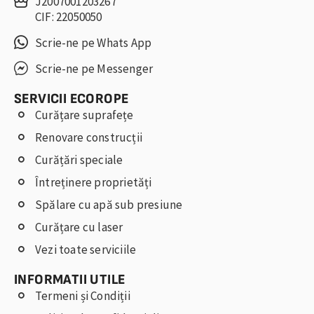
J2007001203267
CIF: 22050050
Scrie-ne pe Whats App
Scrie-ne pe Messenger
SERVICII ECOROPE
Curățare suprafețe
Renovare construcții
Curățări speciale
Întreținere proprietăți
Spălare cu apă sub presiune
Curățare cu laser
Vezi toate serviciile
INFORMATII UTILE
Termeni și Condiții